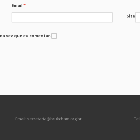
Email
*
Site
ma vez que eu comentar.
Email: secretaria@brukcham.org.br
Tel