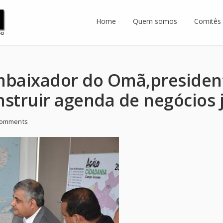
Home
Quem somos
Comitês 
baixador do Omã,presiden
truir agenda de negócios j
comments