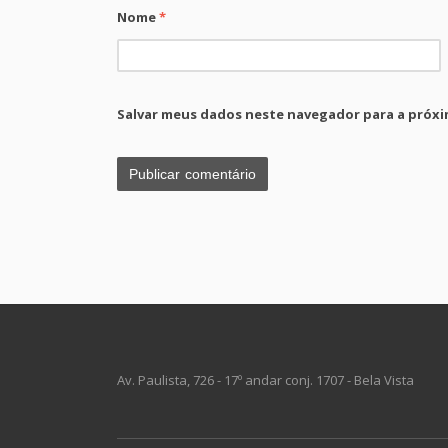
Nome
*
Salvar meus dados neste navegador para a próxi
Av. Paulista, 726 - 17º andar conj. 1707 - Bela Vista