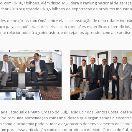
o, com R$ 18,7 bilhões. Além disso, MS lidera o ranking nacional de geraç
har 2018 registrando R$ 3,5 bilhões de exportação de produtos industria
es de negócios com Omã, entre elas, a construção de uma cidade industri
aço para as indústrias brasileiras com condições específicas e benefícios
nte relacionados à agroindústria, e desejamos aprender com a expertise d
dade Estadual de Mato Grosso do Sul), Fábio Edir dos Santos Costa, def
nício com uma aproximação com Omã, desde que organizamos o encontro 
ram como a academia pode ajudar a organizar o desenvolvimento do Estado
m para essa articulação com o setor produtivo de Mato Grosso do Sul, 