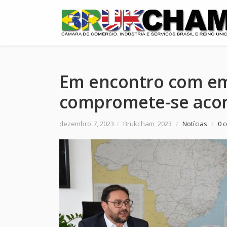
Em encontro com em
compromete-se acons
dezembro 7, 2023
/
Brukcham_2023
/
Notícias
/
0 