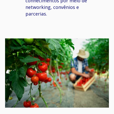
conhecimentos
por
meio
de
networking
,
convênios
e
parcerias
.