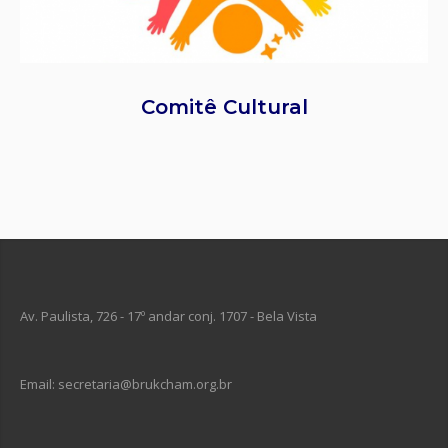
Comitê Cultural
Av. Paulista, 726 - 17º andar conj. 1707 - Bela Vista
Email: secretaria@brukcham.org.br