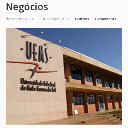
Negócios
dezembro 8, 2023
/
Brukcham_2023
/
Notícias
/
0 comments